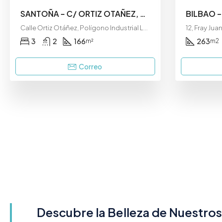
SANTOÑA – C/ ORTIZ OTAÑEZ, 32 – ATICO
Calle Ortiz Otáñez, Polígono Industrial Las Marismas, Santoña, Cantabria, 39740, España
3
2
166
263
m²
m2
Correo
Descubre la Belleza de Nuestro