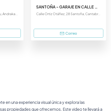
SANTOÑA – GARAJE EN CALLE ORTIZ OTAÑEZ
Larrauri Kalea, Zabaloetxe, Loiu, Andraka, Bizkaia, Euskadi, 48620, España
Calle Ortiz Otáñez, 28 Santoña, Cantabria, 39740, España
Correo
e en una experiencia visual única y explora las
osas propiedades que ofrecemos. Este video te llevará a