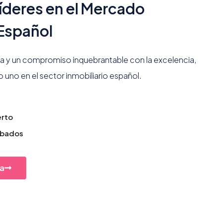
íderes en el Mercado
 Español
a y un compromiso inquebrantable con la excelencia,
uno en el sector inmobiliario español.
erto
obados
a