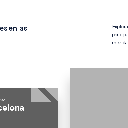
s en las
Explora
princip
mezcla 
dad
celona