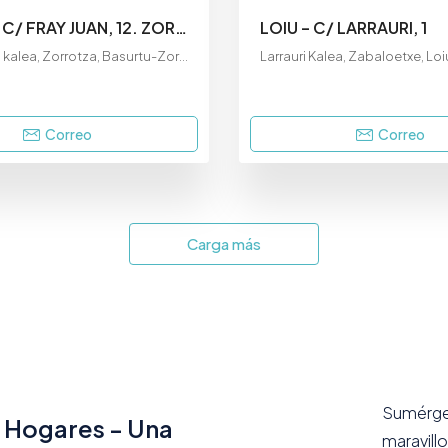
BILBAO – C/ FRAY JUAN, 12. ZORROZA
LOIU – C/ LARRAURI, 1
12, Fray Juan kalea, Zorrotza, Basurtu-Zorrotza, Bilbao, Bizkaia, Euskadi, 48013, España
Correo
Correo
Carga más
Sumérget
s Hogares - Una
maravill