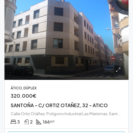
ÁTICO, DÚPLEX
320.000€
SANTOÑA – C/ ORTIZ OTAÑEZ, 32 – ATICO
Calle Ortiz Otáñez, Polígono Industrial Las Marismas, Santoña, Cantabria, 39740, España
3
2
166
m²