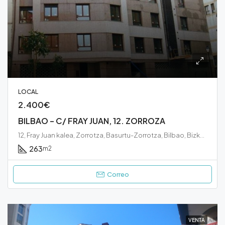
LOCAL
2.400€
BILBAO – C/ FRAY JUAN, 12. ZORROZA
12, Fray Juan kalea, Zorrotza, Basurtu-Zorrotza, Bilbao, Bizkaia, Euskadi, 48013, España
263
m2
Correo
VENTA